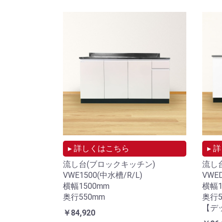
▸ 詳しくはこちら
▸ 
流し台(ブロックキッチン)
流し
VWE1500(中水槽/R/L)
VWED
横幅1500mm
横幅1
奥行550mm
奥行5
【デ
￥84,920