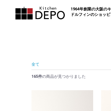
1964年創業の大阪の
ドルフィンのショッピ
CXSシリーズ
上質空間に合う、高機能キッ
使い勝手の良いスライド引き
イプ
スマートな大容量引き出し
Cシリーズ
全て
リフォームやDIY感覚で様々
タムを楽しみたい方へ
165件
の商品が見つかりました
サイズ・カラーなど組み合わ
ハーフキッチン
第2のキッチンやアトリエ、
に。
最小90cmからの小型もでき
チン