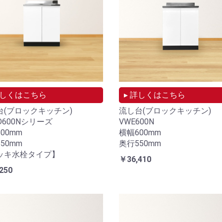
オプション機器
のみの
ガスコンロや水栓など、キッチン関
連のオプション機器
詳しくはこちら
▸ 詳しくはこちら
台(ブロックキッチン)
流し台(ブロックキッチン)
D600Nシリーズ
VWE600N
00mm
横幅600mm
50mm
奥行550mm
ッキ水栓タイプ】
￥36,410
250