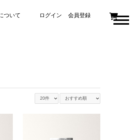
について
ログイン
会員登録
dice,4BOXシリーズ
キッチンデポオリジナルモデル、引
き出し付きキッチン
大容量、機能性、デザイン性を兼ね
備えたキッチン
Bシリーズ
シンプルな作りでカスタマイズがで
きるシリーズ
賃貸住宅での利用に適した標準的な
ガス台＋調理台＋吊戸棚シリーズ
ガス台
組み合わせを想定したガス台のみの
シリーズ