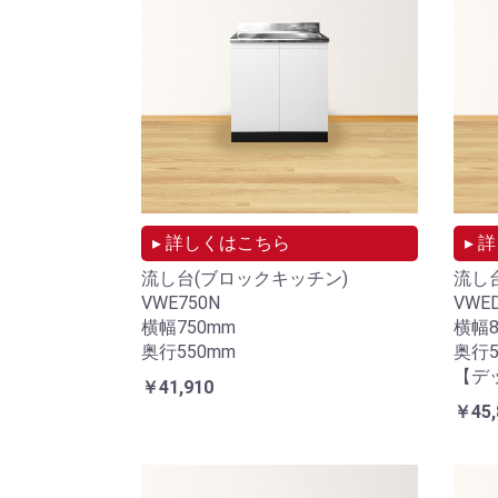
▸ 詳しくはこちら
▸ 
流し台(ブロックキッチン)
流し
VWE750N
VWED
横幅750mm
横幅8
奥行550mm
奥行5
【デ
￥41,910
￥45,