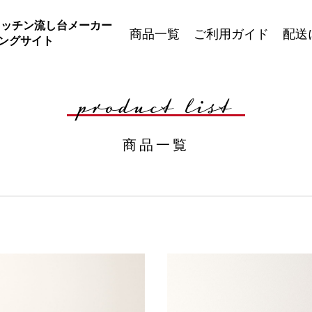
キッチン流し台メーカー
商品一覧
ご利用ガイド
配送
ングサイト
Fシリーズ
product list
チン
家族が集う、ファミリー向けキッチ
出しタ
ン
使い勝手の良いスライド引出し
コンパクトタイプキッチン
商品一覧
Vシリーズ
なカス
リーズナブルでカスタマイズ可能
豊富なカラーバリエーション
せ自由
選べる水栓タイプ
調理台
事務所
組み合わせを想定した調理台のみの
るキッ
シリーズ