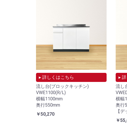
▸ 詳しくはこちら
▸ 
流し台(ブロックキッチン)
流し
VWE1100(R/L)
VWED
横幅1100mm
横幅1
奥行550mm
奥行5
【デ
￥50,270
￥55,