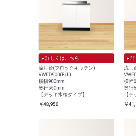
吊り戸棚
組み合わせを想定した吊戸棚
シリーズ
▸ 詳しくはこちら
▸ 
流し台(ブロックキッチン)
流し
VWED900(R/L)
VWE
横幅900mm
横幅6
奥行550mm
奥行5
【デッキ水栓タイプ】
【デ
￥48,950
￥41,