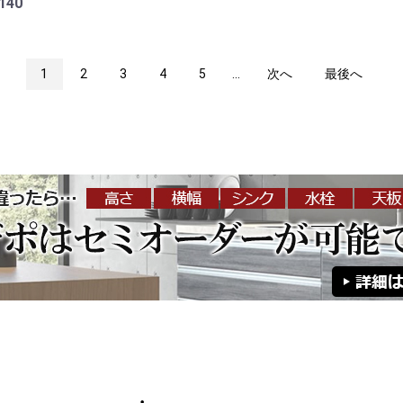
140
1
2
3
4
5
...
次へ
最後へ