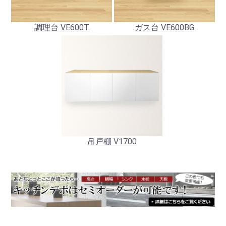
調理台 VE600T
ガス台 VE600BG
吊戸棚 V1700
お買い物を続ける
カートへ進む