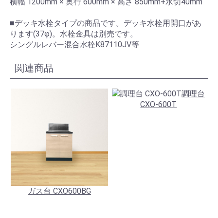
横幅 1200mm × 奥行 600mm × 高さ 850mm+水切40mm
■デッキ水栓タイプの商品です。デッキ水栓用開口があ
ります(37φ)。水栓金具は別売です。
シングルレバー混合水栓K87110JV等
関連商品
調理台
CXO-600T
ガス台 CXO600BG