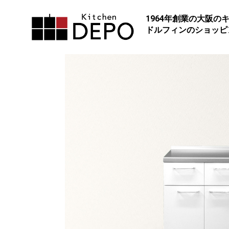
1964年創業の大阪の
ドルフィンのショッピ
CXSシリーズ
上質空間に合う、高機能キッ
使い勝手の良いスライド引き
イプ
スマートな大容量引き出し
Cシリーズ
リフォームやDIY感覚で様々
タムを楽しみたい方へ
サイズ・カラーなど組み合わ
ハーフキッチン
第2のキッチンやアトリエ、
に。
最小90cmからの小型もでき
チン