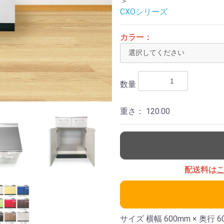
＞
CXOシリーズ
オプション機器
カラー：
のみの
ガスコンロや水栓など、キッチン関
連のオプション機器
数量
重さ：
120.00
配送料は
サイズ 横幅 600mm × 奥行 6