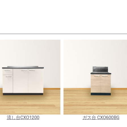
流し台CXO1200
ガス台 CXO600BG