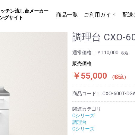
キッチン流し台メーカー
商品一覧
ご利用ガイド
配送
ングサイト
調理台 CXO-6
Fシリーズ
チン
家族が集う、ファミリー向けキッチ
出しタ
ン
通常価格：
￥110,000
税込
使い勝手の良いスライド引出し
コンパクトタイプキッチン
販売価格
￥55,000
Vシリーズ
税込
なカス
リーズナブルでカスタマイズ可能
豊富なカラーバリエーション
商品コード：
CXO-600T-DG
せ自由
選べる水栓タイプ
関連カテゴリ
調理台
Cシリーズ
事務所
組み合わせを想定した調理台のみの
調理台
るキッ
シリーズ
Cシリーズ