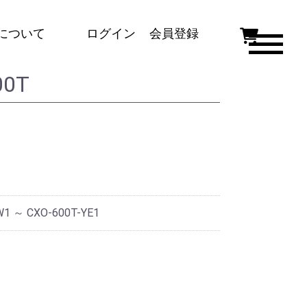
について
ログイン
会員登録
00T
dice,4BOXシリーズ
キッチンデポオリジナルモデル、引
き出し付きキッチン
大容量、機能性、デザイン性を兼ね
備えたキッチン
Bシリーズ
シンプルな作りでカスタマイズがで
きるシリーズ
賃貸住宅での利用に適した標準的な
W1 ～ CXO-600T-YE1
ガス台＋調理台＋吊戸棚シリーズ
ガス台
組み合わせを想定したガス台のみの
シリーズ