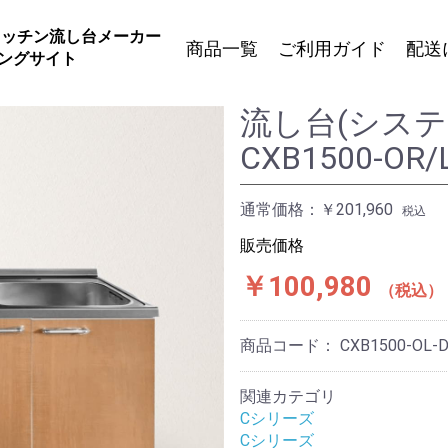
キッチン流し台メーカー
商品一覧
ご利用ガイド
配送
ングサイト
流し台(システ
Fシリーズ
チン
家族が集う、ファミリー向けキッチ
CXB1500-OR/
出しタ
ン
使い勝手の良いスライド引出し
コンパクトタイプキッチン
通常価格：
￥201,960
税込
販売価格
Vシリーズ
なカス
リーズナブルでカスタマイズ可能
￥100,980
税込
豊富なカラーバリエーション
せ自由
選べる水栓タイプ
商品コード：
CXB1500-OL-
調理台
事務所
関連カテゴリ
組み合わせを想定した調理台のみの
Cシリーズ
るキッ
シリーズ
Cシリーズ