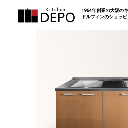
1964年創業の大阪の
ドルフィンのショッピ
CXSシリーズ
上質空間に合う、高機能キッ
使い勝手の良いスライド引き
イプ
スマートな大容量引き出し
Cシリーズ
リフォームやDIY感覚で様々
タムを楽しみたい方へ
サイズ・カラーなど組み合わ
ハーフキッチン
第2のキッチンやアトリエ、
に。
最小90cmからの小型もでき
チン