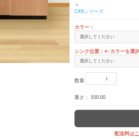
＞
CXBシリーズ
オプション機器
のみの
ガスコンロや水栓など、キッチン関
カラー：
連のオプション機器
シンク位置：※↑カラーを選
数量
重さ：
300.00
配送料は