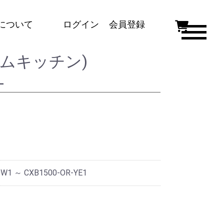
について
ログイン
会員登録
ムキッチン)
dice,4BOXシリーズ
キッチンデポオリジナルモデル、引
L
き出し付きキッチン
大容量、機能性、デザイン性を兼ね
備えたキッチン
Bシリーズ
シンプルな作りでカスタマイズがで
きるシリーズ
賃貸住宅での利用に適した標準的な
ガス台＋調理台＋吊戸棚シリーズ
DW1 ～ CXB1500-OR-YE1
ガス台
組み合わせを想定したガス台のみの
シリーズ