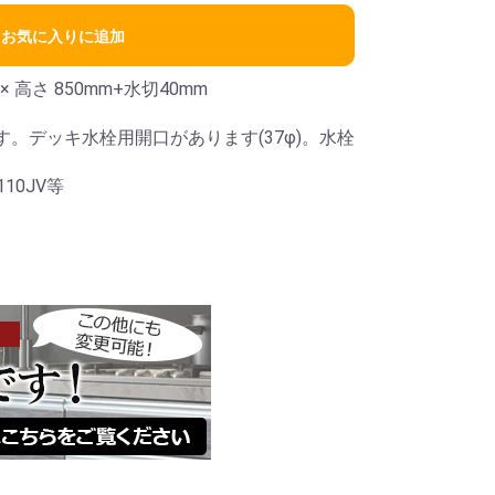
お気に入りに追加
m × 高さ 850mm+水切40mm
。デッキ水栓用開口があります(37φ)。水栓
10JV等