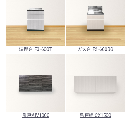
調理台 F3-600T
ガス台 F2-600BG
お買い物を続ける
カートへ進む
吊戸棚V1000
吊戸棚 CX1500