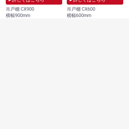
吊戸棚 CX900
吊戸棚 CX600
横幅900mm
横幅600mm
￥33,220
￥27,500
▸ 詳しくはこちら
吊戸棚 CX300
横幅300mm
￥18,370