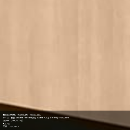
■特注CXO2050＋CXO600BG ※引出し無し
サイズ：横幅 2050mm＋600mm 奥行 600mm × 高さ 850mmと670/220mm
カラー：メープル木目
■ガス台
天板：ステンレス